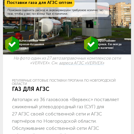
Поставки газа для АГЗС оптом
Поможем оценить расход и зарезирвируем требуемое количество
газа, чтобы у вас газ всегда был в наличии.
Качественная
Кратчайшие
пропан-бутановая
сроки. Газ всегда
смесь
в наличии!
На фото один из 27 автозаправочных комплексов сети
«VERVEX». См.
адреса АГЗС «VERVEX»
РЕГУЛЯРНЫЕ ОПТОВЫЕ ПОСТАВКИ ПРОПАНА ПО НОВГОРОДСКОЙ
ОБЛАСТИ
ГАЗ ДЛЯ АГЗС
Автопарк из 36 газовозов «Вервекс» поставляет
сжиженный углеводородный газ (СУГ) для
27 АГЗС своей собственной сети и АГЗС
партнёров по Новгородской области.
Обслуживание собственной сети АГЗС