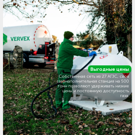
Выгодные цены
Собственная сеть из 27 АГЗС, своя
газонаполнительная станция на 500
тонн позволяют удерживать низкие
цены и постоянную доступность
газа.