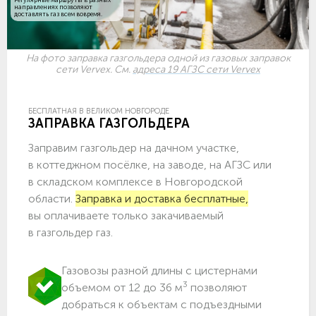
направлениях позволяют
доставлять газ всем вовремя.
На фото заправка газгольдера одной из газовых заправок
сети Vervex. См.
адреса 19 АГЗС сети Vervex
БЕСПЛАТНАЯ В ВЕЛИКОМ НОВГОРОДЕ
ЗАПРАВКА ГАЗГОЛЬДЕРА
Заправим газгольдер на дачном участке,
в коттеджном посёлке, на заводе, на АГЗС или
в складском комплексе в Новгородской
области.
Заправка и доставка бесплатные,
вы оплачиваете только закачиваемый
в газгольдер газ.
Газовозы разной длины с цистернами
3
объемом от 12 до 36 м
позволяют
добраться к объектам c подъездными