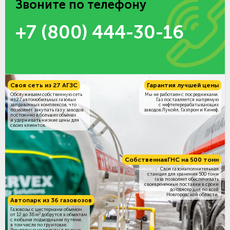
Звоните по телефону
+7 (800) 444-30-16
Своя сеть из 27 АГЗС
Гарантия лучшей цены
Обслуживаем собственную сеть
Мы не работаем с посредниками.
из 27 автомобильных газовых
Газ поставляется напрямую
заправочных комплексов, что
с нефтеперерабатывающих
позволяет закупать газ у заводов
заводов Лукойл, Газпром и Кинеф.
постоянно в больших объёмах
и удерживать низкие цены для
своих клиентов.
Собственная
ГНС на 500 тонн
Своя газонаполнительная
станция для хранения 500 тонн
газа позволяет обеспечивать
своевременные поставки в сроки
до одного дня по всей
Новгородской области.
Автопарк из 36 газовозов
Газовозы с цистернами объемом
3
от 12 до 36 м
добрутся к объектам
c любыми подъездными путями,
в том числе по грунтовке.
Регулярные маршруты в разных