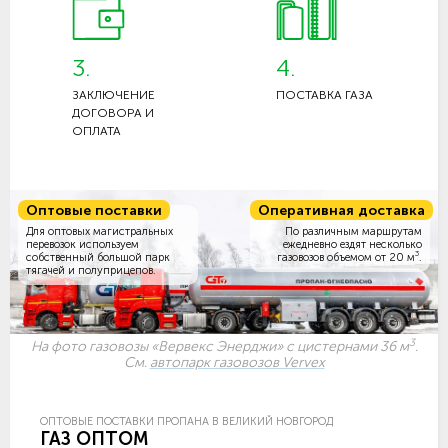
3.
4.
ЗАКЛЮЧЕНИЕ
ПОСТАВКА ГАЗА
ДОГОВОРА И
ОПЛАТА
Оптовые поставки
Оперативная доставка
Для оптовых магистральных
По различным маршрутам
перевозок используем
ежедневно ездят несколько
3
собственный большой парк
газовозов объемом
от 20 м
.
тягачей и полуприцепов.
3
На фото газовозы «Вервекс Энерджи» с цистернами 36 м
.
См.
автопарк газовозов Vervex
ОПТОВЫЕ ПОСТАВКИ ПРОПАНА В ВЕЛИКИЙ НОВГОРОД
ГАЗ ОПТОМ