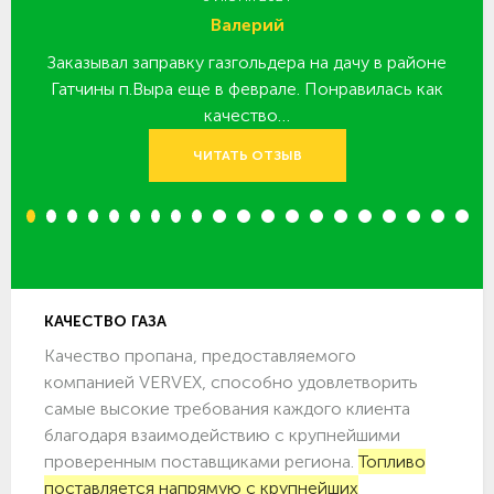
Валерий
Заказывал заправку газгольдера на дачу в районе
З
 за
Гатчины п.Выра еще в феврале. Понравилась как
качество…
ЧИТАТЬ ОТЗЫВ
1
2
3
4
5
6
7
8
9
10
11
12
13
14
15
16
17
18
19
20
КАЧЕСТВО ГАЗА
Качество пропана, предоставляемого
компанией VERVEX, способно удовлетворить
самые высокие требования каждого клиента
благодаря взаимодействию с крупнейшими
проверенным поставщиками региона.
Топливо
поставляется напрямую с крупнейших