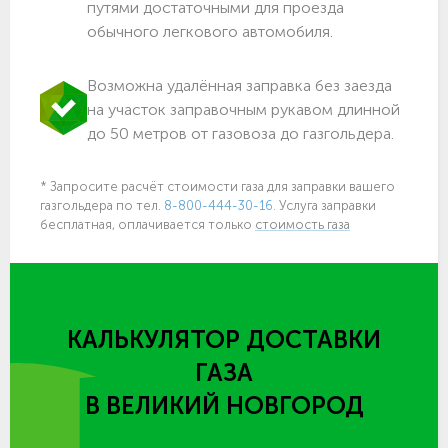
путями достаточными для проезда
обычного легкового автомобиля.
Возможна удалённая заправка без заезда
на участок заправочным рукавом длинной
до 50 метров от газовоза до газгольдера.
* Запросите расчёт стоимости газа для заправки вашего
газгольдера по тел.
8-800-444-30-16.
Услуга заправки
бесплатная, оплачивается только
стоимость газа
КАЛЬКУЛЯТОР ДОСТАВКИ
ГАЗА
В ВЕЛИКИЙ НОВГОРОД