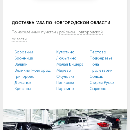
ДОСТАВКА ГАЗА ПО НОВГОРОДСКОЙ ОБЛАСТИ
По
населённым пунктам
/
районам Новгородской
области
Боровичи
Кулотино
Пестово
Труб
Бронница
Любытино
Подберезье
Тёсо
Валдай
Малая Вишера
Пола
Угло
Великий Новгород
Марёво
Пролетарий
Хвой
Григорово
Окуловка
Сольцы
Хол
Демянск
Панковка
Старая Русса
Чудо
Крестцы
Парфино
Сырково
Шим