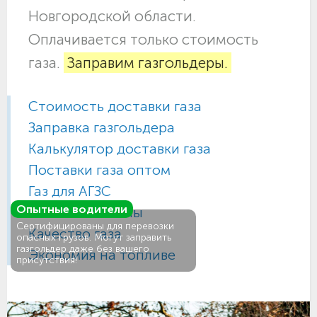
Новгородской области.
Оплачивается только стоимость
газа.
Заправим газгольдеры.
Стоимость доставки газа
Заправка газгольдера
Калькулятор доставки газа
Поставки газа оптом
Газ для АГЗС
Опытные водители
Газовые баллоны
Сертифицированы для перевозки
Качество газа
опасных грузов. Могут заправить
газгольдер даже без вашего
Экономия на топливе
присутствия!