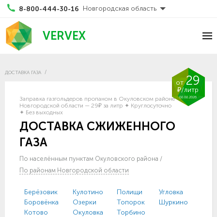
Новгородская область
8-800-444-30-16
VERVEX
ДОСТАВКА ГАЗА
29
от
₽/литр
08.08.2026
Заправка газгольдеров пропаном в Окуловском районе
Новгородской области — 29₽ за литр ✦ Круглосуточно
✦ Без выходных
ДОСТАВКА СЖИЖЕННОГО
ГАЗА
По населённым пунктам Окуловского района
/
По районам Новгородской области
Берёзовик
Кулотино
Полищи
Угловка
Боровёнка
Озерки
Топорок
Шуркино
Котово
Окуловка
Торбино