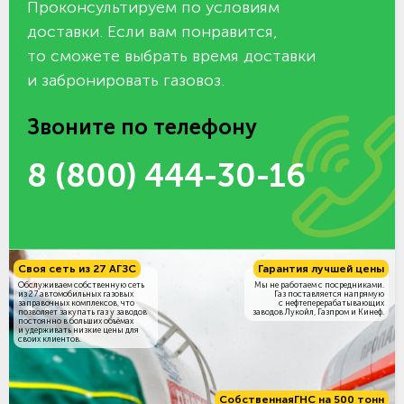
Проконсультируем по условиям
доставки. Если вам понравится,
то сможете выбрать время доставки
и забронировать газовоз.
Звоните по телефону
8 (800) 444-30-16
Своя сеть из 27 АГЗС
Гарантия лучшей цены
Обслуживаем собственную сеть
Мы не работаем с посредниками.
из 27 автомобильных газовых
Газ поставляется напрямую
заправочных комплексов, что
с нефтеперерабатывающих
позволяет закупать газ у заводов
заводов Лукойл, Газпром и Кинеф.
постоянно в больших объёмах
и удерживать низкие цены для
своих клиентов.
Собственная
ГНС на 500 тонн