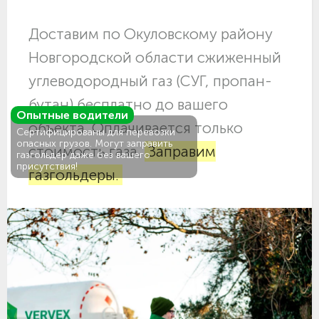
Доставим по Окуловскому району
Новгородской области сжиженный
углеводородный газ (СУГ, пропан-
бутан) бесплатно до вашего
Опытные водители
объекта. Оплачивается только
Сертифицированы для перевозки
опасных грузов. Могут заправить
стоимость газа.
Заправим
газгольдер даже без вашего
присутствия!
газгольдеры.