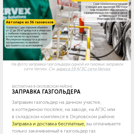
Своя газонаполнительная
станция для хранения 500 тонн
газа позволяет обеспечивать
своевременные поставки в сроки
до одного дня по всей
Новгородской области.
Автопарк из 36 газовозов
Газовозы с цистернами объемом
3
от 12 до 36 м
добрутся к объектам
c любыми подъездными путями,
в том числе по грунтовке.
Регулярные маршруты в разных
направлениях позволяют
доставлять газ всем вовремя.
На фото заправка газгольдера одной из газовых заправок
сети Vervex. См.
адреса 19 АГЗС сети Vervex
БЕСПЛАТНАЯ В ОКУЛОВСКОМ РАЙОНЕ
ЗАПРАВКА ГАЗГОЛЬДЕРА
Заправим газгольдер на дачном участке,
в коттеджном посёлке, на заводе, на АГЗС или
в складском комплексе в Окуловском районе.
Заправка и доставка бесплатные,
вы оплачиваете
только закачиваемый в газгольдер газ.