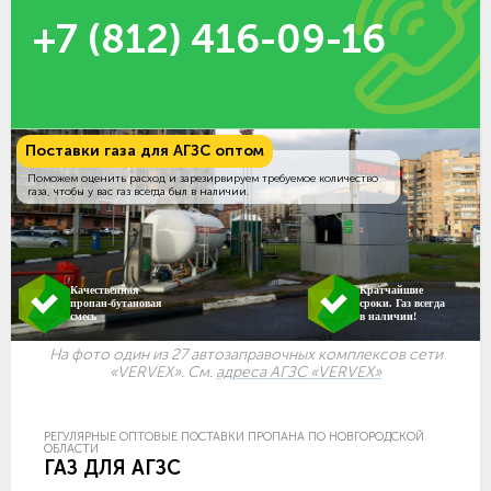
+7 (812) 416-09-16
Поставки газа для АГЗС оптом
Поможем оценить расход и зарезирвируем требуемое количество
газа, чтобы у вас газ всегда был в наличии.
Качественная
Кратчайшие
пропан-бутановая
сроки. Газ всегда
смесь
в наличии!
На фото один из 27 автозаправочных комплексов сети
«VERVEX». См.
адреса АГЗС «VERVEX»
РЕГУЛЯРНЫЕ ОПТОВЫЕ ПОСТАВКИ ПРОПАНА ПО НОВГОРОДСКОЙ
ОБЛАСТИ
ГАЗ ДЛЯ АГЗС