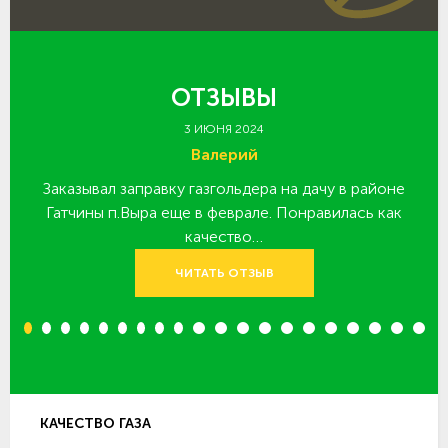
ОТЗЫВЫ
3 ИЮНЯ 2024
Валерий
Заказывал заправку газгольдера на дачу в районе
З
 за
Гатчины п.Выра еще в феврале. Понравилась как
качество…
ЧИТАТЬ ОТЗЫВ
1
2
3
4
5
6
7
8
9
10
11
12
13
14
15
16
17
18
19
20
КАЧЕСТВО ГАЗА