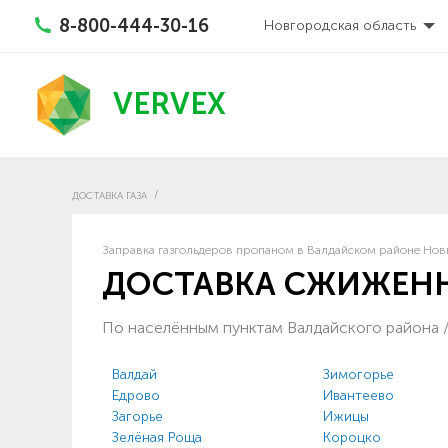
8-800-444-30-16
Новгородская область
VERVEX
ДОСТАВКА ГАЗА
Заправка газгольдеров пропаном в Валдайском районе Новг
ДОСТАВКА СЖИЖЕНН
По населённым пунктам Валдайского района
Валдай
Зимогорье
Едрово
Ивантеево
Загорье
Ижицы
Зелёная Роща
Короцко