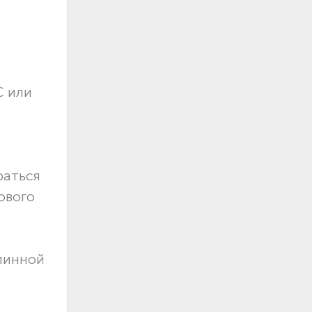
С или
раться
ового
длинной