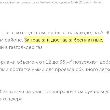
з газовых заправок сети Vervex. См.
адреса 19 АГЗС сети Vervex
тке, в коттеджном посёлке, на заводе, на АГЗ
ом районе.
Заправка и доставка бесплатные,
 в газгольдер газ.
3
ернами объемом от 12 до 36 м
позволяют доб
ями достаточными для проезда обычного легк
без заезда на участок заправочным рукавом 
згольдера.