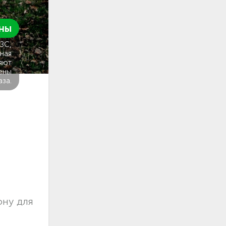
ны
ГЗС,
ная
яют
ены
аза.
ону для