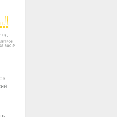
ВОД
0 ЛИТРОВ
68 800 ₽
ов
кий
ены