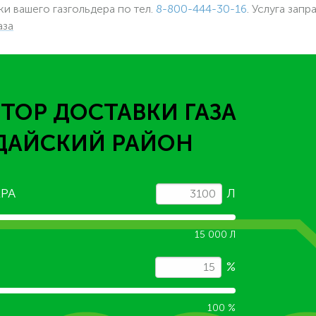
ки вашего газгольдера по тел.
8-800-444-30-16
. Услуга запр
аза
ТОР ДОСТАВКИ ГАЗА
ДАЙСКИЙ РАЙОН
РА
Л
15 000 Л
%
100 %