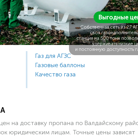
Выгодные це
Собственная сеть из 27 А
своя газонаполнитель
станция на 500 тонн позвол
удерживать низкие ц
и постоянную доступность г
Газ для АГЗС
Газовые баллоны
Качество газа
ЗА
ен на доставку пропана по Валдайскому рай
вок юридическим лицам. Точные цены зависят