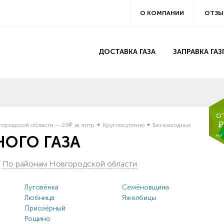
О КОМПАНИИ
ОТЗЫ
ДОСТАВКА ГАЗА
ЗАПРАВКА ГА
о
₽
ородской области — 29₽ за литр ✦ Круглосуточно ✦ Без выходных
на
ОГО ГАЗА
/
По районам Новгородской области
Лутовёнка
Семёновщина
Любница
Яжелбицы
Приозёрный
Рощино