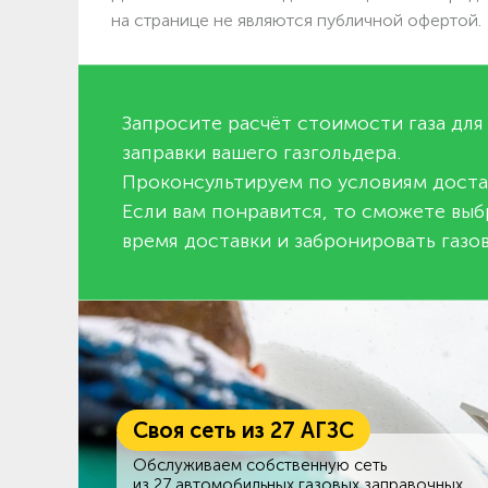
на странице не являются публичной офертой.
Запросите расчёт стоимости газа для
заправки вашего газгольдера.
Проконсультируем по условиям доста
Если вам понравится, то сможете выб
время доставки и забронировать газов
Своя сеть из 27 АГЗС
Обслуживаем собственную сеть
из 27 автомобильных газовых заправочных