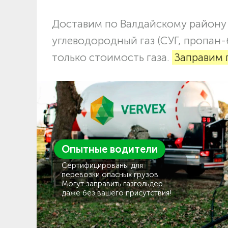
Доставим по Валдайскому району
углеводородный газ (СУГ, пропан-
только стоимость газа.
Заправим 
Опытные водители
Сертифицированы для
перевозки опасных грузов.
Могут заправить газгольдер
даже без вашего присутствия!