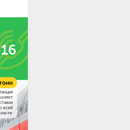
-16
 тонн
танция
воляет
ставки
о всей
ласти.