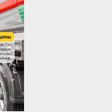
цены
и. Газ
прямую
укойл,
Кинеф.