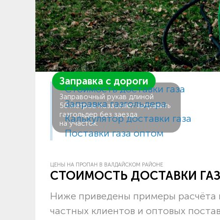
Заправка с дороги
Стоимость доставки газа
Заправочный рукав длиной
Заправка газгольдера
50 метров позволяет заправить
газгольдер без заезда
Калькулятор доставки газа
на участок.
Поставки газа оптом
ЦЕНЫ НА ПРОПАН В ВАЛДАЙСКОМ РАЙОНЕ
СТОИМОСТЬ ДОСТАВКИ ГА
Ниже приведены примеры расчёта ц
частных клиентов и оптовых поста