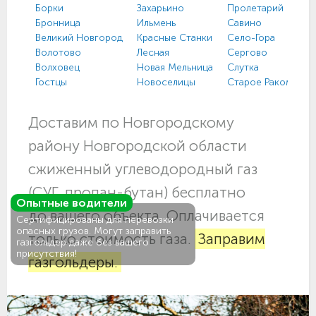
Борки
Захарьино
Пролетарий
Бронница
Ильмень
Савино
Великий Новгород
Красные Станки
Село-Гора
Волотово
Лесная
Сергово
Волховец
Новая Мельница
Слутка
Гостцы
Новоселицы
Старое Ракомо
Доставим по Новгородскому
району Новгородской области
сжиженный углеводородный газ
(СУГ, пропан-бутан) бесплатно
Опытные водители
до вашего объекта. Оплачивается
Сертифицированы для перевозки
опасных грузов. Могут заправить
только стоимость газа.
Заправим
газгольдер даже без вашего
присутствия!
газгольдеры.