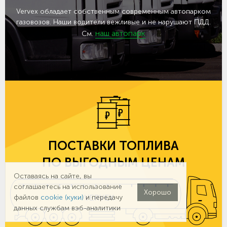
Vervex обладает собственным современным автопарком
газовозов. Наши водители вежливые и не нарушают ПДД.
наш автопарк
См.
ПОСТАВКИ ТОПЛИВА
ПО ВЫГОДНЫМ ЦЕНАМ
Оставаясь на сайте, вы
соглашаетесь на использование
Хорошо
файлов
cookie (куки)
и передачу
данных службам вэб-аналитики