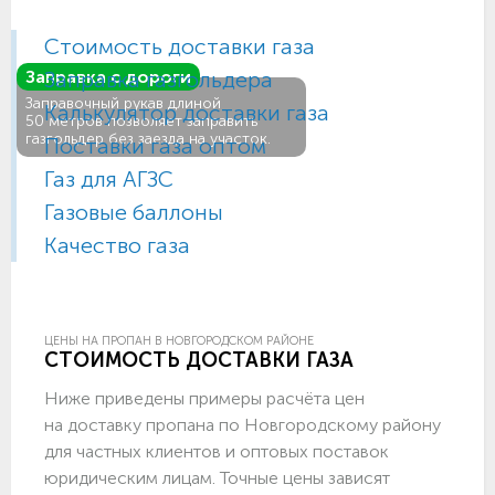
Стоимость доставки газа
Заправка газгольдера
Заправка с дороги
Заправочный рукав длиной
Калькулятор доставки газа
50 метров позволяет заправить
газгольдер без заезда на участок.
Поставки газа оптом
Газ для АГЗС
Газовые баллоны
Качество газа
ЦЕНЫ НА ПРОПАН В НОВГОРОДСКОМ РАЙОНЕ
СТОИМОСТЬ ДОСТАВКИ ГАЗА
Ниже приведены примеры расчёта цен
на доставку пропана по Новгородскому району
для частных клиентов и оптовых поставок
юридическим лицам. Точные цены зависят