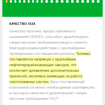
1
2
3
4
5
6
7
8
9
10
11
12
13
14
15
16
17
18
19
20
КАЧЕСТВО ГАЗА
Качество пропана, предоставляемого
компанией VERVEX, способно удовлетворить
самые высокие требования каждого клиента
благодаря взаимодействию с крупнейшими
проверенным поставщиками региона.
Топливо
поставляется напрямую с крупнейших
нефтеперерабатывающих заводов, что
исключает добавление дополнительных
примесей, негативно влияющих на работу
газотопливных систем.
Весь поставляемый
компанией газ имеет необходимые сертификаты
и паспорта качества и удовлетворяет самым
жестким требованиям ГОСТ.