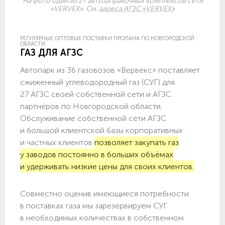
На фото один из 27 автозаправочных комплексов сети
«VERVEX». См.
адреса АГЗС «VERVEX»
РЕГУЛЯРНЫЕ ОПТОВЫЕ ПОСТАВКИ ПРОПАНА ПО НОВГОРОДСКОЙ
ОБЛАСТИ
ГАЗ ДЛЯ АГЗС
Автопарк из 36 газовозов «Вервекс» поставляет
сжиженный углеводородный газ (СУГ) для
27 АГЗС своей собственной сети и АГЗС
партнёров по Новгородской области.
Обслуживание собственной сети АГЗС
и большой клиентской базы корпоративных
и частных клиентов
позволяет закупать газ
у заводов постоянно в больших объёмах
и удерживать низкие цены для своих клиентов.
Совместно оценив имеющиеся потребности
в поставках газа мы зарезервируем СУГ
в необходимых количествах в собственном