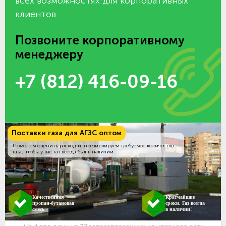
всех возможностях для корпоративных
клиентов.
Позвоните корпоративному
менеджеру
+7 (812) 416-09-16
Поставки газа для АГЗС оптом
Поможем оценить расход и зарезирвируем требуемое количество
газа, чтобы у вас газ всегда был в наличии.
Качественная
Кратчайшие
пропан-бутановая
сроки. Газ всегда
смесь
в наличии!