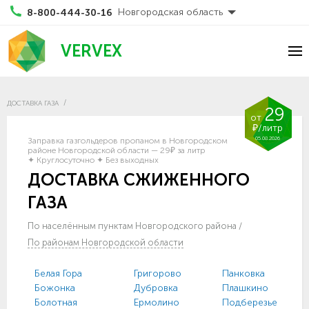
Новгородская область
8-800-444-30-16
VERVEX
ДОСТАВКА ГАЗА
29
от
₽/литр
05.08.2026
Заправка газгольдеров пропаном в Новгородском
районе Новгородской области — 29₽ за литр
✦ Круглосуточно ✦ Без выходных
ДОСТАВКА СЖИЖЕННОГО
ГАЗА
По населённым пунктам Новгородского района
/
По районам Новгородской области
Белая Гора
Григорово
Панковка
Божонка
Дубровка
Плашкино
Болотная
Ермолино
Подберезье