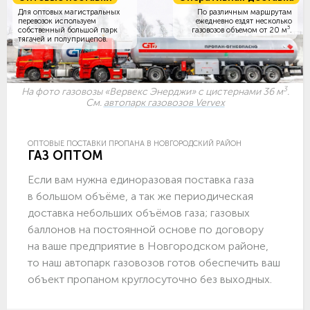
Для оптовых магистральных
По различным маршрутам
перевозок используем
ежедневно ездят несколько
3
собственный большой парк
газовозов объемом
от 20 м
.
тягачей и полуприцепов.
3
На фото газовозы «Вервекс Энерджи» с цистернами 36 м
.
См.
автопарк газовозов Vervex
ОПТОВЫЕ ПОСТАВКИ ПРОПАНА В НОВГОРОДСКИЙ РАЙОН
ГАЗ ОПТОМ
Если вам нужна единоразовая поставка газа
в большом объёме, а так же периодическая
доставка небольших объёмов газа; газовых
баллонов на постоянной основе по договору
на ваше предприятие в Новгородском районе,
то наш автопарк газовозов готов обеспечить ваш
объект пропаном круглосуточно без выходных.