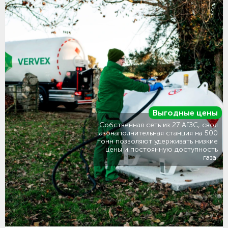
Выгодные цены
Собственная сеть из 27 АГЗС, своя
газонаполнительная станция на 500
тонн позволяют удерживать низкие
цены и постоянную доступность
газа.