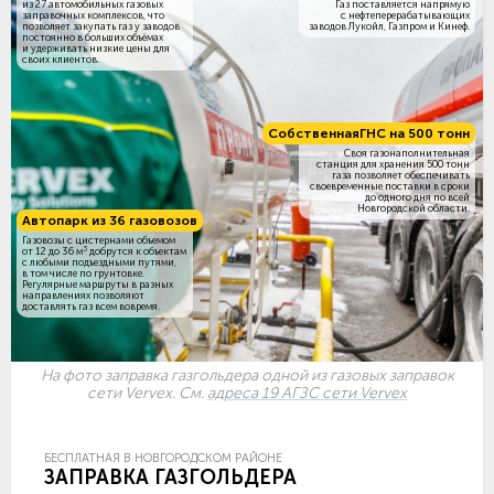
из 27 автомобильных газовых
Газ поставляется напрямую
заправочных комплексов, что
с нефтеперерабатывающих
позволяет закупать газ у заводов
заводов Лукойл, Газпром и Кинеф.
постоянно в больших объёмах
и удерживать низкие цены для
своих клиентов.
Собственная
ГНС на 500 тонн
Своя газонаполнительная
станция для хранения 500 тонн
газа позволяет обеспечивать
своевременные поставки в сроки
до одного дня по всей
Новгородской области.
Автопарк из 36 газовозов
Газовозы с цистернами объемом
3
от 12 до 36 м
добрутся к объектам
c любыми подъездными путями,
в том числе по грунтовке.
Регулярные маршруты в разных
направлениях позволяют
доставлять газ всем вовремя.
На фото заправка газгольдера одной из газовых заправок
сети Vervex. См.
адреса 19 АГЗС сети Vervex
БЕСПЛАТНАЯ В НОВГОРОДСКОМ РАЙОНЕ
ЗАПРАВКА ГАЗГОЛЬДЕРА