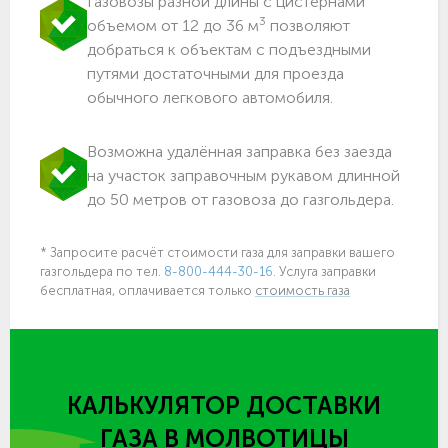
Газовозы разной длины с цистернами
3
объемом от 12 до 36 м
позволяют
добраться к объектам c подъездными
путями достаточными для проезда
обычного легкового автомобиля.
Возможна удалённая заправка без заезда
на участок заправочным рукавом длинной
до 50 метров от газовоза до газгольдера.
* Запросите расчёт стоимости газа для заправки вашего
газгольдера по тел.
8-800-444-30-16.
Услуга заправки
бесплатная, оплачивается только
стоимость газа
КАЛЬКУЛЯТОР ДОСТАВКИ
ГАЗА
В МОЛВОТИЦЫ