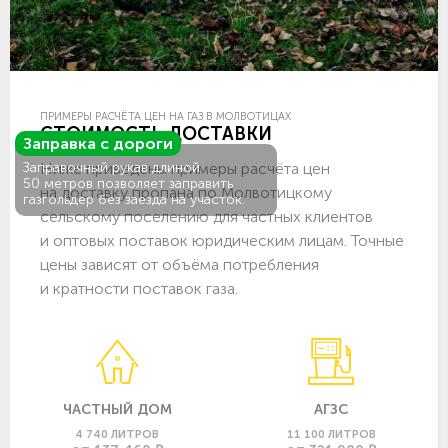
ПРИМЕРЫ РАСЧЁТА ЦЕН НА ГАЗ В МОЛВОТИЦАХ
СТОИМОСТЬ ДОСТАВКИ
Заправка с дороги
Ниже приведены примеры расчёта цен
Заправочный рукав длиной
50 метров позволяет заправить
на доставку пропана по Молвотицкому
газгольдер без заезда на участок.
сельскому поселению для частных клиентов
и оптовых поставок юридическим лицам. Точные
цены зависят от объёма потребления
и кратности поставок газа.
ЧАСТНЫЙ ДОМ
АГЗС
4 740 ЛИТРОВ
11 100 ЛИТРОВ