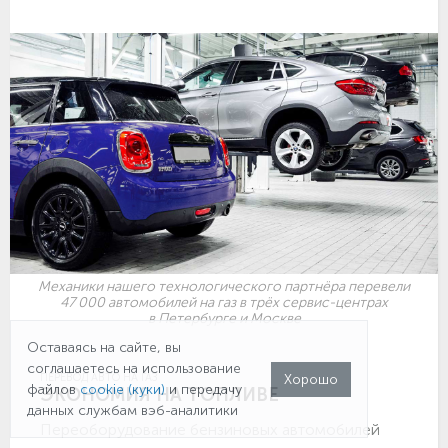
Механики нашего технологического партнёра перевели
47 000 автомобилей на газ в трёх сервис-центрах
в Петербурге и Москве
Оставаясь на сайте, вы
соглашаетесь на использование
Хорошо
ПЕРЕВОД АВТО НА ГАЗ
файлов
cookie (куки)
и передачу
ЭКОНОМИЯ НА ТОПЛИВЕ
данных службам вэб-аналитики
Переоборудование бензиновых автомобилей