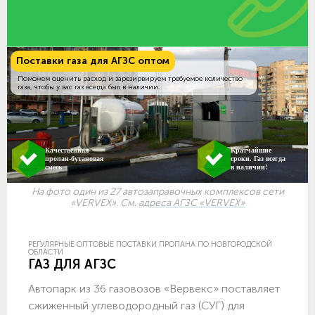
Поставки газа для АГЗС оптом
Поможем оценить расход и зарезирвируем требуемое количество
газа, чтобы у вас газ всегда был в наличии.
Качественная
Кратчайшие
пропан-бутановая
сроки. Газ всегда
смесь
в наличии!
На фото один из 27 автозаправочных комплексов сети
«VERVEX». См.
адреса АГЗС «VERVEX»
РЕГУЛЯРНЫЕ ОПТОВЫЕ ПОСТАВКИ ПРОПАНА ПО НОВГОРОДСКОЙ
ОБЛАСТИ
ГАЗ ДЛЯ АГЗС
Автопарк из 36 газовозов «Вервекс» поставляет
сжиженный углеводородный газ (СУГ) для