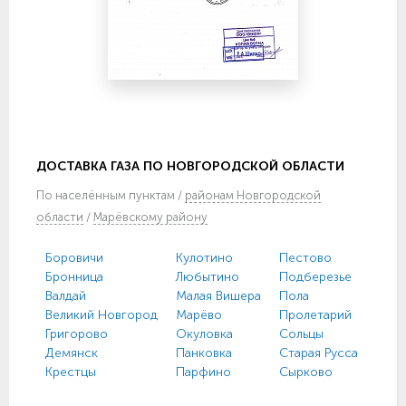
ДОСТАВКА ГАЗА ПО НОВГОРОДСКОЙ ОБЛАСТИ
По
населённым пунктам
/
районам Новгородской
области
/
Марёвскому району
Боровичи
Кулотино
Пестово
Труб
Бронница
Любытино
Подберезье
Тёсо
Валдай
Малая Вишера
Пола
Угло
Великий Новгород
Марёво
Пролетарий
Хвой
Григорово
Окуловка
Сольцы
Хол
Демянск
Панковка
Старая Русса
Чудо
Крестцы
Парфино
Сырково
Шим