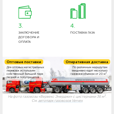
3.
4.
ЗАКЛЮЧЕНИЕ
ПОСТАВКА ГАЗА
ДОГОВОРА И
ОПЛАТА
Оптовые поставки
Оперативная доставка
Для оптовых магистральных
По различным маршрутам
перевозок используем
ежедневно ездят несколько
3
собственный большой парк
газовозов объемом
от 20 м
.
тягачей и полуприцепов.
3
На фото газовозы «Вервекс Энерджи» с цистернами 36 м
.
См.
автопарк газовозов Vervex