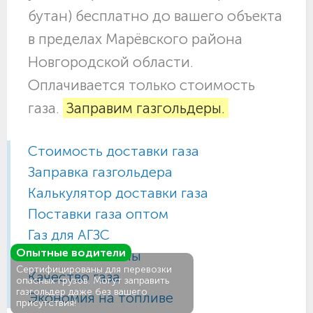
бутан) бесплатно до вашего объекта
в пределах Марёвского района
Новгородской области.
Оплачивается только стоимость
газа.
Заправим газгольдеры.
Стоимость доставки газа
Заправка газгольдера
Калькулятор доставки газа
Поставки газа оптом
Газ для АГЗС
Опытные водители
Газовые баллоны
Сертифицированы для перевозки
Качество газа
опасных грузов. Могут заправить
газгольдер даже без вашего
Экономия на топливе
присутствия!