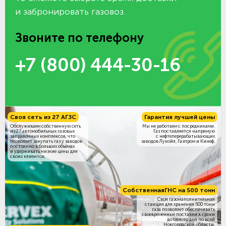
и забронировать газовоз.
Звоните по телефону
+7 (800) 444-30-16
Своя сеть из 27 АГЗС
Гарантия лучшей цены
Обслуживаем собственную сеть
Мы не работаем с посредниками.
из 27 автомобильных газовых
Газ поставляется напрямую
заправочных комплексов, что
с нефтеперерабатывающих
позволяет закупать газ у заводов
заводов Лукойл, Газпром и Кинеф.
постоянно в больших объёмах
и удерживать низкие цены для
своих клиентов.
Собственная
ГНС на 500 тонн
Своя газонаполнительная
станция для хранения 500 тонн
газа позволяет обеспечивать
своевременные поставки в сроки
до одного дня по всей
Новгородской области.