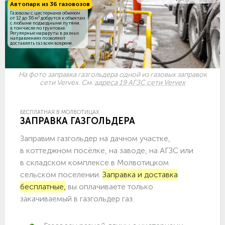
Автопарк из 36 газовозов
Газовозы с цистернами объемом
3
от 12 до 36 м
добрутся к объектам
c любыми подъездными путями,
в том числе по грунтовке.
Регулярные маршруты в разных
направлениях позволяют
доставлять газ всем вовремя.
На фото заправка газгольдера одной из газовых заправок
сети Vervex. См.
адреса 19 АГЗС сети Vervex
БЕСПЛАТНАЯ В МОЛВОТИЦАХ
ЗАПРАВКА ГАЗГОЛЬДЕРА
Заправим газгольдер на дачном участке,
в коттеджном посёлке, на заводе, на АГЗС или
в складском комплексе в Молвотицком
сельском поселении.
Заправка и доставка
бесплатные,
вы оплачиваете только
закачиваемый в газгольдер газ.