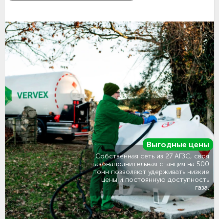
Выгодные цены
Собственная сеть из 27 АГЗС, своя
газонаполнительная станция на 500
тонн позволяют удерживать низкие
цены и постоянную доступность
газа.