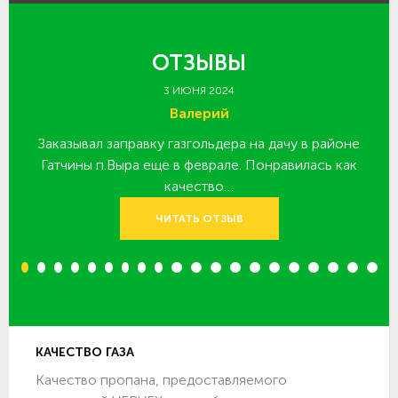
ОТЗЫВЫ
3 ИЮНЯ 2024
Валерий
Заказывал заправку газгольдера на дачу в районе
З
 за
Гатчины п.Выра еще в феврале. Понравилась как
качество…
ЧИТАТЬ ОТЗЫВ
1
2
3
4
5
6
7
8
9
10
11
12
13
14
15
16
17
18
19
20
КАЧЕСТВО ГАЗА
Качество пропана, предоставляемого